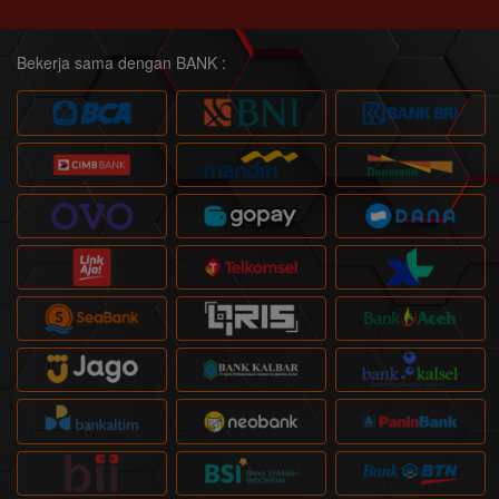
Bekerja sama dengan BANK :