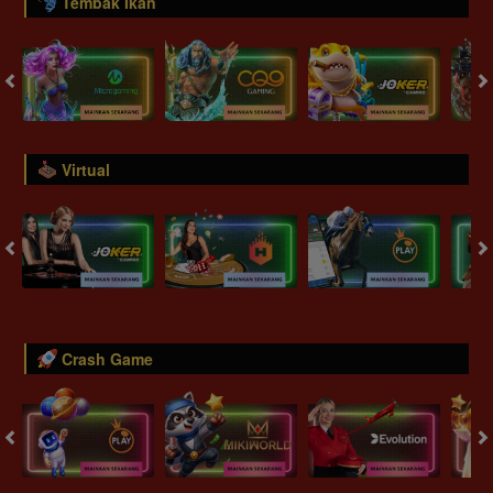
Tembak Ikan
Virtual
Crash Game