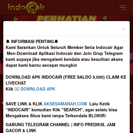
Previous
Nex
×
🔔 INFORMASI PENTING🔔
Kami Sarankan Untuk Seluruh Member Setia Indocair Agar
Men-Download Aplikasi Indocair dan Join Grup Telegram
kami supaya jika mengalami kendala atau kesulitan akses
dapat kami bantu secepat mungkin
mat Bermain dan Semoga Beruntung !
Selamat Datang Di Indocair ! Selamat B
DOWNLOAD APK INDOCAIR (FREE SALDO 5,000) CLAIM KE
MASUK
DAFTAR
LIVECHAT
Klik 👉🏻
DOWNLOAD APK
SAVE LINK & KLIK
AKSESAMANAH.COM
Lalu Ketik
“INDOCAIR" kemudian Klik "SEARCH", agar selalu bisa
TOGEL
SLOT
LIVE CASINO
SPORT
SABUNG AYAM
TEM
Mengakses Situs kami tanpa Terkendala BLOKIR!
JACKPOT PROGRESIF
GABUNG TELEGRAM CHANNEL | INFO PREDIKSI, JAM
GACOR & LINK