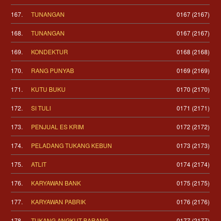
167.
TUNANGAN
0167 (2167)
168.
TUNANGAN
0167 (2167)
169.
KONDEKTUR
0168 (2168)
170.
RANG PUNYAB
0169 (2169)
171.
KUTU BUKU
0170 (2170)
172.
SI TULI
0171 (2171)
173.
PENJUAL ES KRIM
0172 (2172)
174.
PELADANG TUKANG KEBUN
0173 (2173)
175.
ATLIT
0174 (2174)
176.
KARYAWAN BANK
0175 (2175)
177.
KARYAWAN PABRIK
0176 (2176)
178.
TUKANG ANGKUT BARANG
0177 (2177)