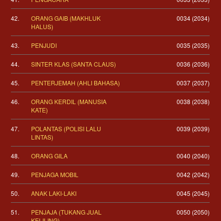
42.
ORANG GAIB (MAKHLUK
0034 (2034)
HALUS)
43.
PENJUDI
0035 (2035)
44.
SINTER KLAS (SANTA CLAUS)
0036 (2036)
45.
PENTERJEMAH (AHLI BAHASA)
0037 (2037)
46.
ORANG KERDIL (MANUSIA
0038 (2038)
KATE)
47.
POLANTAS (POLISI LALU
0039 (2039)
LINTAS)
48.
ORANG GILA
0040 (2040)
49.
PENJAGA MOBIL
0042 (2042)
50.
ANAK LAKI-LAKI
0045 (2045)
51.
PENJAJA (TUKANG JUAL
0050 (2050)
KELILING)