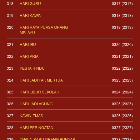
318.
HARI GURU
0317 (2317)
319.
HARI KAWIN
0318 (2318)
320.
HARI RAYA PUASA ORANG
0319 (2319)
MELAYU
321.
HARI IBU
0320 (2320)
322.
HARI PRIA
0321 (2321)
323.
PESTA HINDU
0322 (2322)
324.
HARI JADI PAK MERTUA
0323 (2323)
325.
HARI LIBUR SEKOLAH
0324 (2324)
326.
HARI JADI AGUNG
0325 (2325)
327.
KAWIN EMAS
0326 (2326)
328.
HARI PERINGATAN
0327 (2327)
329.
TAHUN BARU ORANG PUNYAB
0328 (2328)