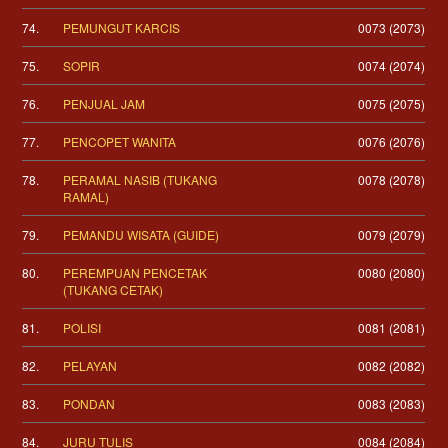
74.
PEMUNGUT KARCIS
0073 (2073)
75.
SOPIR
0074 (2074)
76.
PENJUAL JAM
0075 (2075)
77.
PENCOPET WANITA
0076 (2076)
78.
PERAMAL NASIB (TUKANG
0078 (2078)
RAMAL)
79.
PEMANDU WISATA (GUIDE)
0079 (2079)
80.
PEREMPUAN PENCETAK
0080 (2080)
(TUKANG CETAK)
81.
POLISI
0081 (2081)
82.
PELAYAN
0082 (2082)
83.
PONDAN
0083 (2083)
84.
JURU TULIS
0084 (2084)