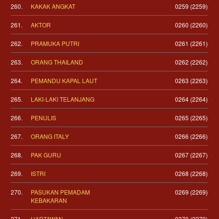
260.
KAKAK ANGKAT
0259 (2259)
261.
AKTOR
0260 (2260)
262.
PRAMUKA PUTRI
0261 (2261)
263.
ORANG THAILAND
0262 (2262)
264.
PEMANDU KAPAL LAUT
0263 (2263)
265.
LAKI-LAKI TELANJANG
0264 (2264)
266.
PENULIS
0265 (2265)
267.
ORANG ITALY
0266 (2266)
268.
PAK GURU
0267 (2267)
269.
ISTRI
0268 (2268)
270.
PASUKAN PEMADAM
0269 (2269)
KEBAKARAN
271.
HARTAWAN
0270 (2270)