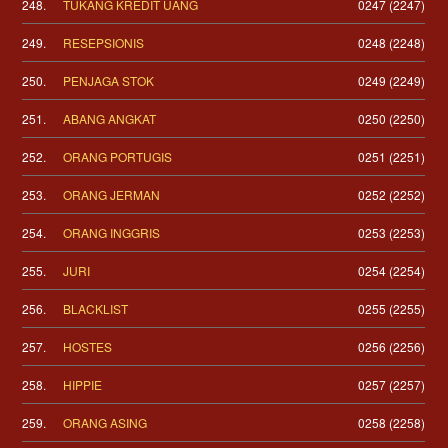
248.
TUKANG KREDIT UANG
0247 (2247)
249.
RESEPSIONIS
0248 (2248)
250.
PENJAGA STOK
0249 (2249)
251.
ABANG ANGKAT
0250 (2250)
252.
ORANG PORTUGIS
0251 (2251)
253.
ORANG JERMAN
0252 (2252)
254.
ORANG INGGRIS
0253 (2253)
255.
JURI
0254 (2254)
256.
BLACKLIST
0255 (2255)
257.
HOSTES
0256 (2256)
258.
HIPPIE
0257 (2257)
259.
ORANG ASING
0258 (2258)