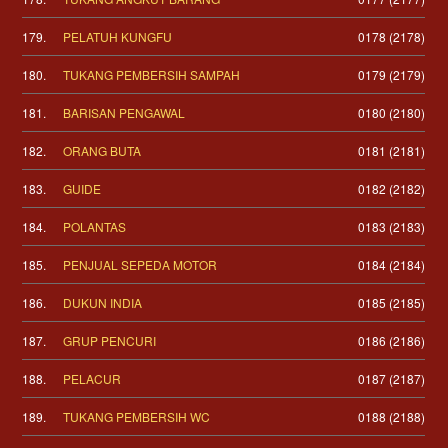
179.
PELATUH KUNGFU
0178 (2178)
180.
TUKANG PEMBERSIH SAMPAH
0179 (2179)
181.
BARISAN PENGAWAL
0180 (2180)
182.
ORANG BUTA
0181 (2181)
183.
GUIDE
0182 (2182)
184.
POLANTAS
0183 (2183)
185.
PENJUAL SEPEDA MOTOR
0184 (2184)
186.
DUKUN INDIA
0185 (2185)
187.
GRUP PENCURI
0186 (2186)
188.
PELACUR
0187 (2187)
189.
TUKANG PEMBERSIH WC
0188 (2188)