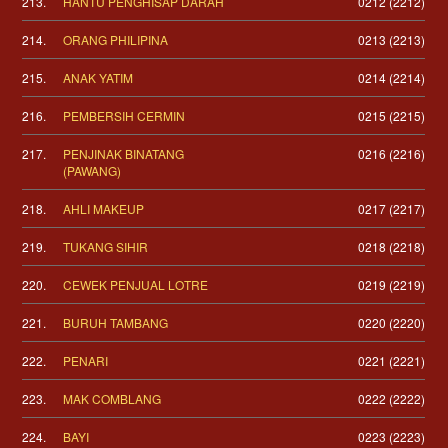
213.
HANTU PENGHISAP DARAH
0212 (2212)
214.
ORANG PHILIPINA
0213 (2213)
215.
ANAK YATIM
0214 (2214)
216.
PEMBERSIH CERMIN
0215 (2215)
217.
PENJINAK BINATANG
0216 (2216)
(PAWANG)
218.
AHLI MAKEUP
0217 (2217)
219.
TUKANG SIHIR
0218 (2218)
220.
CEWEK PENJUAL LOTRE
0219 (2219)
221.
BURUH TAMBANG
0220 (2220)
222.
PENARI
0221 (2221)
223.
MAK COMBLANG
0222 (2222)
224.
BAYI
0223 (2223)