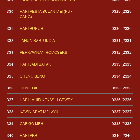
330.
HARI PESTA BULAN MEI (KUF
0329 (2329)
CANG)
331.
HARI BURUH
0330 (2330)
332.
TAHUN BARU INDIA
0331 (2331)
333.
PERKAWINAN HOMOSEKS
0332 (2332)
334.
HARI JADI BAPAK
0333 (2333)
335.
CHENG BENG
0334 (2334)
336.
TIONG CIU
0335 (2335)
337.
HARI LAHIR KEKASIH CEWEK
0336 (2336)
338.
KAWIN ADAT MELAYU
0337 (2337)
339.
CAP GO MEH
0338 (2338)
340.
HARI PBB
0340 (2340)