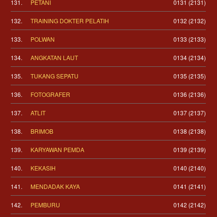
131.
PETANI
0131 (2131)
132.
TRAINING DOKTER PELATIH
0132 (2132)
133.
POLWAN
0133 (2133)
134.
ANGKATAN LAUT
0134 (2134)
135.
TUKANG SEPATU
0135 (2135)
136.
FOTOGRAFER
0136 (2136)
137.
ATLIT
0137 (2137)
138.
BRIMOB
0138 (2138)
139.
KARYAWAN PEMDA
0139 (2139)
140.
KEKASIH
0140 (2140)
141.
MENDADAK KAYA
0141 (2141)
142.
PEMBURU
0142 (2142)