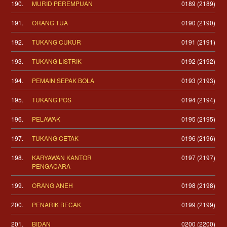
190.
MURID PEREMPUAN
0189 (2189)
191.
ORANG TUA
0190 (2190)
192.
TUKANG CUKUR
0191 (2191)
193.
TUKANG LISTRIK
0192 (2192)
194.
PEMAIN SEPAK BOLA
0193 (2193)
195.
TUKANG POS
0194 (2194)
196.
PELAWAK
0195 (2195)
197.
TUKANG CETAK
0196 (2196)
198.
KARYAWAN KANTOR
0197 (2197)
PENGACARA
199.
ORANG ANEH
0198 (2198)
200.
PENARIK BECAK
0199 (2199)
201.
BIDAN
0200 (2200)