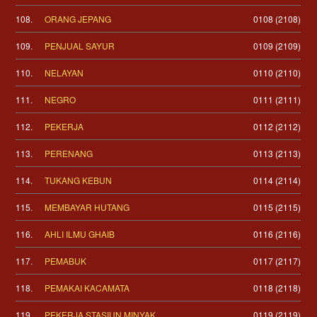
108.
ORANG JEPANG
0108 (2108)
109.
PENJUAL SAYUR
0109 (2109)
110.
NELAYAN
0110 (2110)
111.
NEGRO
0111 (2111)
112.
PEKERJA
0112 (2112)
113.
PERENANG
0113 (2113)
114.
TUKANG KEBUN
0114 (2114)
115.
MEMBAYAR HUTANG
0115 (2115)
116.
AHLI ILMU GHAIB
0116 (2116)
117.
PEMABUK
0117 (2117)
118.
PEMAKAI KACAMATA
0118 (2118)
119.
PEKERJA STASIUN MINYAK
0119 (2119)