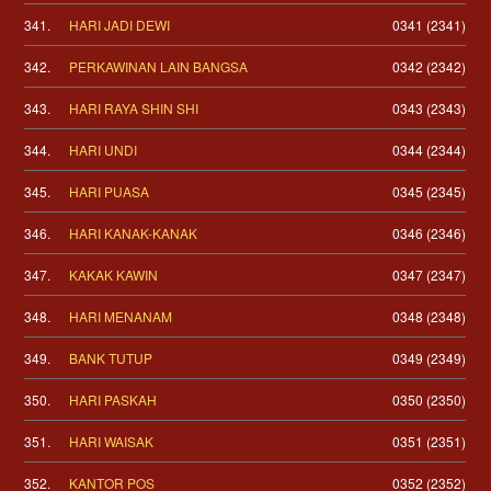
341.
HARI JADI DEWI
0341 (2341)
342.
PERKAWINAN LAIN BANGSA
0342 (2342)
343.
HARI RAYA SHIN SHI
0343 (2343)
344.
HARI UNDI
0344 (2344)
345.
HARI PUASA
0345 (2345)
346.
HARI KANAK-KANAK
0346 (2346)
347.
KAKAK KAWIN
0347 (2347)
348.
HARI MENANAM
0348 (2348)
349.
BANK TUTUP
0349 (2349)
350.
HARI PASKAH
0350 (2350)
351.
HARI WAISAK
0351 (2351)
352.
KANTOR POS
0352 (2352)