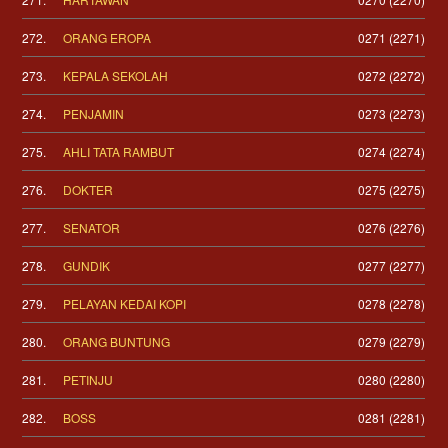
272.
ORANG EROPA
0271 (2271)
273.
KEPALA SEKOLAH
0272 (2272)
274.
PENJAMIN
0273 (2273)
275.
AHLI TATA RAMBUT
0274 (2274)
276.
DOKTER
0275 (2275)
277.
SENATOR
0276 (2276)
278.
GUNDIK
0277 (2277)
279.
PELAYAN KEDAI KOPI
0278 (2278)
280.
ORANG BUNTUNG
0279 (2279)
281.
PETINJU
0280 (2280)
282.
BOSS
0281 (2281)