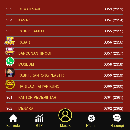
353.
RUMAH SAKIT
0353 (2353)
354.
KASINO
0354 (2354)
355.
PABRIK LAMPU
0355 (2355)
356.
PASAR
0356 (2356)
357.
BANGUNAN TINGGI
0357 (2357)
358.
MUSEUM
0358 (2358)
359.
PABRIK KANTONG PLASTIK
0359 (2359)
360.
HARI JADI TAI PAK KUNG
0360 (2360)
361.
KANTOR PEMERINTAH
0361 (2361)
362.
MENARA
0362 (2362)
363.
KANTOR POLISI
0363 (2363)
Beranda
RTP
Masuk
Promo
Hubungi