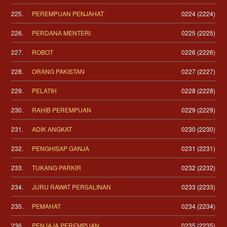
225.
PEREMPUAN PENJAHAT
0224 (2224)
226.
PERDANA MENTERI
0225 (2225)
227.
ROBOT
0226 (2226)
228.
ORANG PAKISTAN
0227 (2227)
229.
PELATIH
0228 (2228)
230.
RAHIB PEREMPUAN
0229 (2229)
231.
ADIK ANGKAT
0230 (2230)
232.
PENGHISAP GANJA
0231 (2231)
233.
TUKANG PARKIR
0232 (2232)
234.
JURU RAWAT PERSALINAN
0233 (2233)
235.
PEMAHAT
0234 (2234)
236.
PENJAJA PEREMPUAN
0235 (2235)