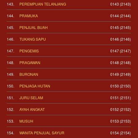
143.
PEREMPUAN TELANJANG
0143 (2143)
144.
PRAMUKA
0144 (2144)
145.
PENJUAL BUAH
0145 (2145)
146.
TUKANG SAPU
0146 (2146)
147.
PENGEMIS
0147 (2147)
148.
PRAGAWAN
0148 (2148)
149.
BURONAN
0149 (2149)
150.
PENJAGA HUTAN
0150 (2150)
151.
JURU SELAM
0151 (2151)
152.
AYAH ANGKAT
0152 (2152)
153.
MUSUH
0153 (2153)
154.
WANITA PENJUAL SAYUR
0154 (2154)