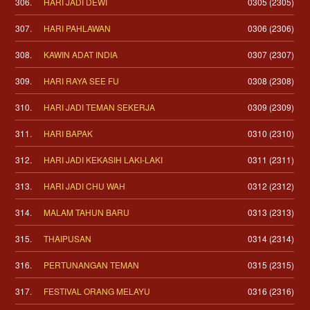
306.
HARI JADI DEWI
0305 (2305)
307.
HARI PAHLAWAN
0306 (2306)
308.
KAWIN ADAT INDIA
0307 (2307)
309.
HARI RAYA SEE FU
0308 (2308)
310.
HARI JADI TEMAN SEKERJA
0309 (2309)
311.
HARI BAPAK
0310 (2310)
312.
HARI JADI KEKASIH LAKI-LAKI
0311 (2311)
313.
HARI JADI CHU WAH
0312 (2312)
314.
MALAM TAHUN BARU
0313 (2313)
315.
THAIPUSAN
0314 (2314)
316.
PERTUNANGAN TEMAN
0315 (2315)
317.
FESTIVAL ORANG MELAYU
0316 (2316)