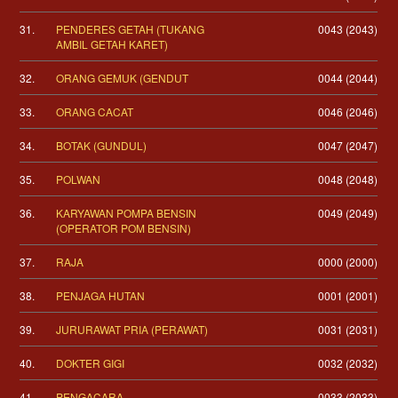
31.
PENDERES GETAH (TUKANG
0043 (2043)
AMBIL GETAH KARET)
32.
ORANG GEMUK (GENDUT
0044 (2044)
33.
ORANG CACAT
0046 (2046)
34.
BOTAK (GUNDUL)
0047 (2047)
35.
POLWAN
0048 (2048)
36.
KARYAWAN POMPA BENSIN
0049 (2049)
(OPERATOR POM BENSIN)
37.
RAJA
0000 (2000)
38.
PENJAGA HUTAN
0001 (2001)
39.
JURURAWAT PRIA (PERAWAT)
0031 (2031)
40.
DOKTER GIGI
0032 (2032)
41.
PENGACARA
0033 (2033)