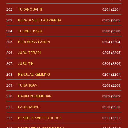
202.
TUKANG JAHIT
0201 (2201)
203.
KEPALA SEKOLAH WANITA
0202 (2202)
204.
TUKANG KAYU
0203 (2203)
205.
PEROMPAK LANUN
0204 (2204)
206.
JURU TERAPI
0205 (2205)
207.
JURU TIK
0206 (2206)
208.
PENJUAL KELILING
0207 (2207)
209.
TUNANGAN
0208 (2208)
210.
HAKIM PEREMPUAN
0209 (2209)
211.
LANGGANAN
0210 (2210)
212.
PEKERJA KANTOR BURSA
0211 (2211)