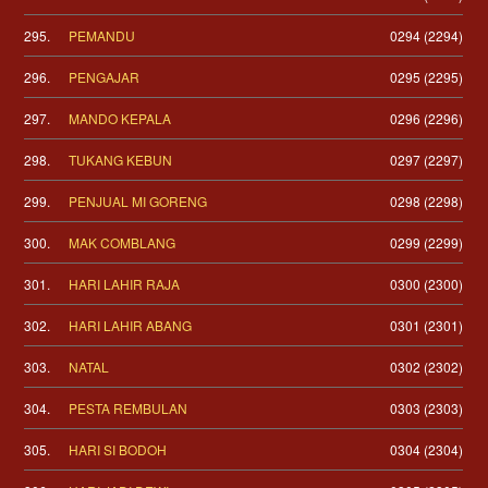
295.
PEMANDU
0294 (2294)
296.
PENGAJAR
0295 (2295)
297.
MANDO KEPALA
0296 (2296)
298.
TUKANG KEBUN
0297 (2297)
299.
PENJUAL MI GORENG
0298 (2298)
300.
MAK COMBLANG
0299 (2299)
301.
HARI LAHIR RAJA
0300 (2300)
302.
HARI LAHIR ABANG
0301 (2301)
303.
NATAL
0302 (2302)
304.
PESTA REMBULAN
0303 (2303)
305.
HARI SI BODOH
0304 (2304)