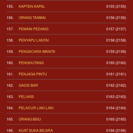
155.
KAPTEN KAPAL
0155 (2155)
156.
ORANG TAIWAN
0156 (2156)
157.
PEMAIN PEDANG
0157 (2157)
158.
PENYAPU LANTAI
0158 (2158)
159.
PENGACARA WANITA
0159 (2159)
160.
PENGHUTANG
0160 (2160)
161.
PENJAGA PINTU
0161 (2161)
162.
GADIS BAR
0162 (2162)
163.
PELUKIS
0163 (2163)
164.
PELACUR LAKI-LAKI
0164 (2164)
165.
ORANG BISU
0165 (2165)
166.
KUAT SUKA BICARA
0166 (2166)