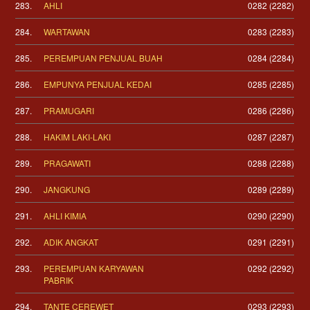
283.
AHLI
0282 (2282)
284.
WARTAWAN
0283 (2283)
285.
PEREMPUAN PENJUAL BUAH
0284 (2284)
286.
EMPUNYA PENJUAL KEDAI
0285 (2285)
287.
PRAMUGARI
0286 (2286)
288.
HAKIM LAKI-LAKI
0287 (2287)
289.
PRAGAWATI
0288 (2288)
290.
JANGKUNG
0289 (2289)
291.
AHLI KIMIA
0290 (2290)
292.
ADIK ANGKAT
0291 (2291)
293.
PEREMPUAN KARYAWAN
0292 (2292)
PABRIK
294.
TANTE CEREWET
0293 (2293)