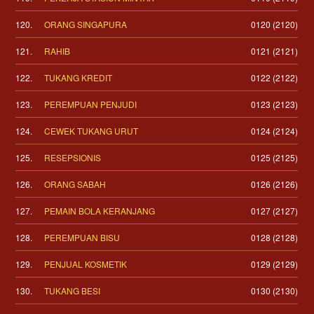
120.
ORANG SINGAPURA
0120 (2120)
121.
RAHIB
0121 (2121)
122.
TUKANG KREDIT
0122 (2122)
123.
PEREMPUAN PENJUDI
0123 (2123)
124.
CEWEK TUKANG URUT
0124 (2124)
125.
RESEPSIONIS
0125 (2125)
126.
ORANG SABAH
0126 (2126)
127.
PEMAIN BOLA KERANJANG
0127 (2127)
128.
PEREMPUAN BISU
0128 (2128)
129.
PENJUAL KOSMETIK
0129 (2129)
130.
TUKANG BESI
0130 (2130)