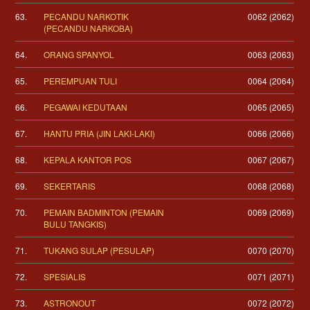
63.
PECANDU NARKOTIK
0062 (2062)
(PECANDU NARKOBA)
64.
ORANG SPANYOL
0063 (2063)
65.
PEREMPUAN TULI
0064 (2064)
66.
PEGAWAI KEDUTAAN
0065 (2065)
67.
HANTU PRIA (JIN LAKI-LAKI)
0066 (2066)
68.
KEPALA KANTOR POS
0067 (2067)
69.
SEKERTARIS
0068 (2068)
70.
PEMAIN BADMINTON (PEMAIN
0069 (2069)
BULU TANGKIS)
71.
TUKANG SULAP (PESULAP)
0070 (2070)
72.
SPESIALIS
0071 (2071)
73.
ASTRONOUT
0072 (2072)