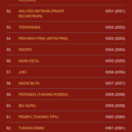
52.
AHLI KECANTIKAN (PAKAR
0051 (2051)
KECANTIKAN)
53.
TERSANGKA
0052 (2052)
54.
PENYANYI PRIA (ARTIS PRIA)
0053 (2053)
55.
PADERI
0054 (2054)
56.
ANAK KECIL
0055 (2055)
57.
JOKI
0056 (2056)
58.
GADIS BUTA
0057 (2057)
59.
PERONDA (TUKANG RONDA)
0058 (2058)
60.
IBU GURU
0059 (2059)
61.
PENIPU (TUKANG TIPU)
0060 (2060)
62.
TUKANG EMAS
0061 (2061)