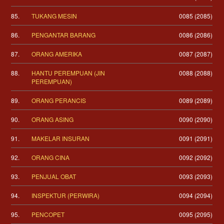
85.
TUKANG MESIN
0085 (2085)
86.
PENGANTAR BARANG
0086 (2086)
87.
ORANG AMERIKA
0087 (2087)
88.
HANTU PEREMPUAN (JIN
0088 (2088)
PEREMPUAN)
89.
ORANG PERANCIS
0089 (2089)
90.
ORANG ASING
0090 (2090)
91.
MAKELAR INSURAN
0091 (2091)
92.
ORANG CINA
0092 (2092)
93.
PENJUAL OBAT
0093 (2093)
94.
INSPEKTUR (PERWIRA)
0094 (2094)
95.
PENCOPET
0095 (2095)