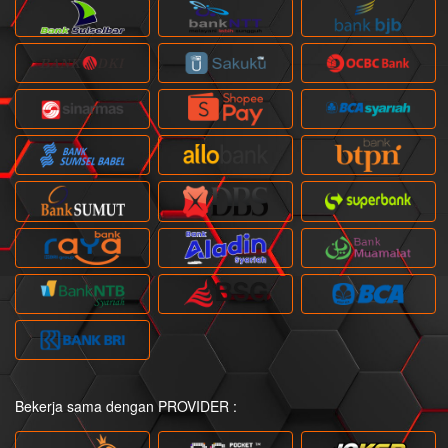
Bekerja sama dengan PROVIDER :