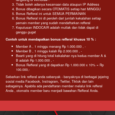
Tidak boleh adanya kesamaan data ataupun IP Address
Bonus dibagikan secara OTOMATIS setiap hari MINGGU
Bonus Refferal ini untuk SEMUA PERMAINAN
Bonus Refferal ini di peroleh dari jumlah kekalahan setiap
pemain member yang sudah mendaftarkan refferal
Keputusan INDOCAIR adalah mutlak dan tidak dapat di
ganggu gugat
Contoh untuk mendapatkan bonus refferal khusus 10 % :
Member A , 1 minggu menang Rp 1.000.000 , -
Member B , 1 minggu kalah Rp 2.000.000 , -
Bearti yang di hitung total kekalahan nya kedua member A &
B adalah Rp 1.000.000 , -
Bonus Refferal yang di dapatkan Rp 1.000.000 x 10% = Rp
100.000,-
Sebarkan link refferal anda sebanyak - banyaknya di berbagai jejaring
sosial media Facebook, Instragram, Twitter, Tiktok dan lain
sebagainya. Apabila ada pendaftaran member melalui link refferal
Anda , otomatis member baru menjadi bawahan Refferal Anda.