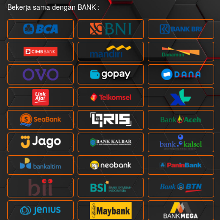
Bekerja sama dengan BANK :