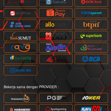
Bekerja sama dengan PROVIDER :