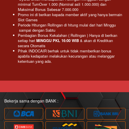
minimal TurnOver 1.000 (Nominal asli 1.000.000) dan
Maksimal Bonus Sebesar 7.000.000
Promo ini di berikan kepada member aktif yang hanya bermain
Slot Games
Periode Hitungan Rollingan di hitung mulai dari hari Minggu
sampai dengan Sabtu
Pembagian Bonus Kekalahan ( Rollingan ) Hanya di berikan
setiap hari
MINGGU PKL 16:00 WIB
& akan di Kreditkan
secara Otomatis
Pihak INDOCAIR berhak untuk tidak memberikan bonus
apabila kedapatan melakukan kecurangan atau melanggar
ketentuan yang ada.
Bekerja sama dengan BANK :