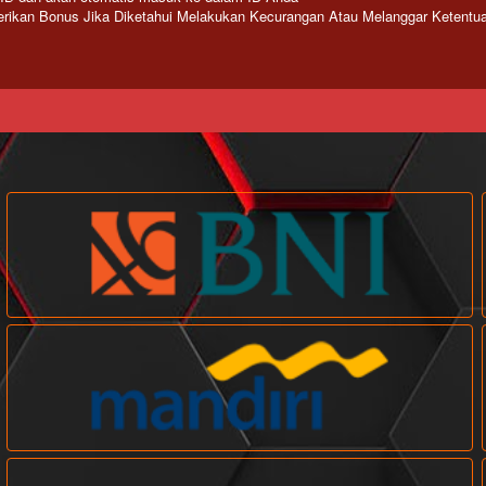
kan Bonus Jika Diketahui Melakukan Kecurangan Atau Melanggar Ketentu