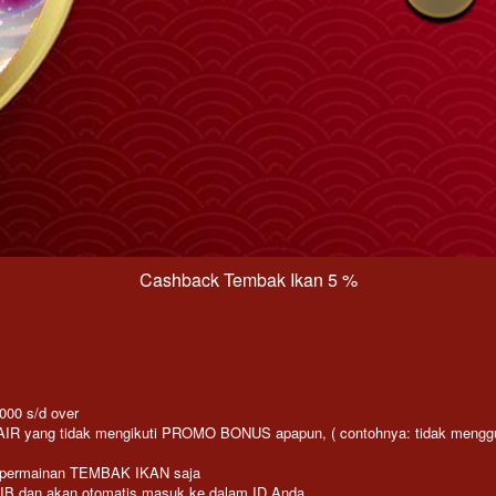
Cashback Tembak Ikan 5 %
000 s/d over
R yang tidak mengikuti PROMO BONUS apapun, ( contohnya: tidak menggun
m permainan TEMBAK IKAN saja
B dan akan otomatis masuk ke dalam ID Anda