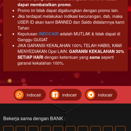
dapat membatalkan promo
.
Promo ini tidak dapat digabungkan dengan promo lain.
Jika terdapat melakukan indikasi kecurangan, dsb, maka
USER ID akan kami BANNED dan Saldo didalamnya kami
Tahan
Keputusan
INDOCAIR
adalah MUTLAK & tidak dapat di
Ganggu GUGAT
JIKA GARANSI KEKALAHAN 100% TELAH HABIS, KAMI
MENYEDIAKAN Opsi LAIN:
GARANSI KEKALAHAN 30%
SETIAP HARI
dengan ketentuan yang
sama
seperti
garansi kekalahan 100%.
indocair
indocair
indocair
Bekerja sama dengan BANK :