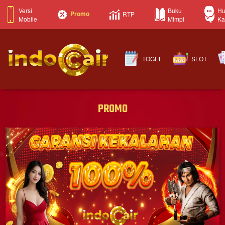
Versi
Buku
Hu
Promo
RTP
Mobile
Mimpi
Ka
TOGEL
SLOT
PROMO