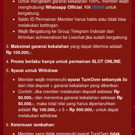
Untuk mengklaim garansi kekalahan 100%, member wajib
menghubungi
Whatsapp Official
. Klik
DISINI
untuk
bergabung.
Saldo ID Permainan Member harus habis atau tidak bisa
melakukan bettingan.
Wajib Bergabung ke Group Telegram Indocair dan
Kirimkan schreenshoot ke Livechat jika sudah bergabung
3.
Maksimal garansi kekalahan
yang dapat diterima adalah
Rp 100.000,-
.
4.
Promo berlaku hanya untuk permainan SLOT ONLINE
.
5.
Syarat untuk Withdraw
:
Member wajib memenuhi
syarat TurnOver sebanyak 5x
dari nilai deposit + garansi kekalahan yang diberikan.
Contoh: Jika member melakukan deposit sebesar
Rp
50.000,-
dan menerima garansi kekalahan sebesar
Rp
50.000,-
, maka total nilai yang harus dipertaruhkan
adalah
Rp 100.000,-
x 5 =
Rp 500.000,-
untuk dapat
melakukan withdraw.
6.
Ketentuan tambahan
:
Member yang tidak memenuhi syarat TurnOver
tidak