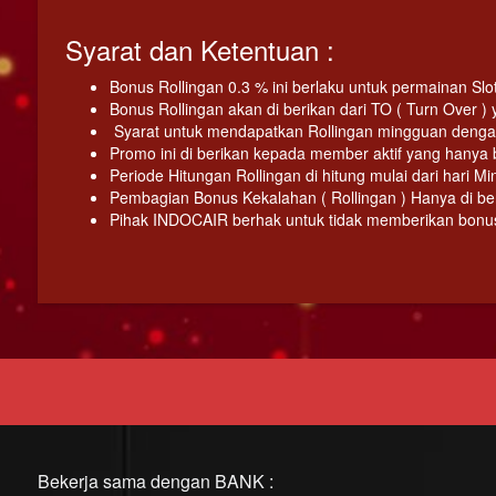
Syarat dan Ketentuan :
Bonus Rollingan 0.3 % ini berlaku untuk permainan Slo
Bonus Rollingan akan di berikan dari TO ( Turn Over 
Syarat untuk mendapatkan Rollingan mingguan dengan
Promo ini di berikan kepada member aktif yang hanya
Periode Hitungan Rollingan di hitung mulai dari hari
Pembagian Bonus Kekalahan ( Rollingan ) Hanya di ber
Pihak INDOCAIR berhak untuk tidak memberikan bonu
Bekerja sama dengan BANK :