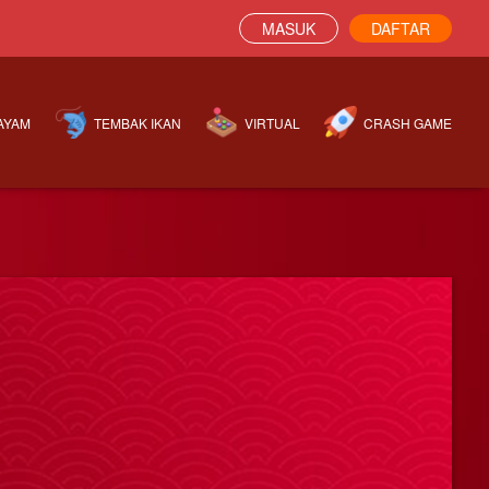
MASUK
DAFTAR
AYAM
TEMBAK IKAN
VIRTUAL
CRASH GAME