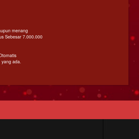
 maupun menang
us Sebesar 7.000.000
Otomatis
n yang ada.