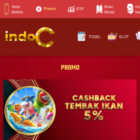
Versi
Buku
Hu
Promo
RTP
Mobile
Mimpi
Ka
TOGEL
SLOT
PROMO