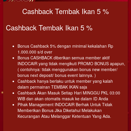
Cashback Tembak Ikan 5 %
Cashback Tembak Ikan 5 %
Bonus Cashback 5% dengan minimal kekalahan Rp
1.000.000 s/d over
Bonus CASHBACK diberikan semua member aktif
INDOCAIR yang tidak mengikuti PROMO BONUS apapun,
( contohnya: tidak menggunakan bonus new member/
bonus next deposit/ bonus event lainnya. )
Cashback hanya berlaku untuk member yang kalah
dalam permainan TEMBAK IKAN saja
Cashback Akan Masuk Setiap Hari MINGGU PKL 03:00
WIB dan akan otomatis masuk ke dalam ID Anda
Pihak Management INDOCAIR Berhak Untuk Tidak
Memberikan Bonus Jika Diketahui Melakukan
Kecurangan Atau Melanggar Ketentuan Yang Ada.