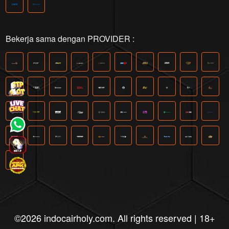
Bekerja sama dengan PROVIDER :
©2026 indocairholy.com. All rights reserved | 18+