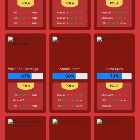
80
Auto
Manual 9
Manual 7
90
Auto
Manual 5
Manual 5
70
Auto
Manual 7
30
Auto
What The Fox Megaways
Arcade Bomb
Sumo Spins
67%
66%
73%
90
Auto
Manual 3
Manual 9
Manual 7
80
Auto
60
Auto
80
Auto
90
Auto
Manual 7