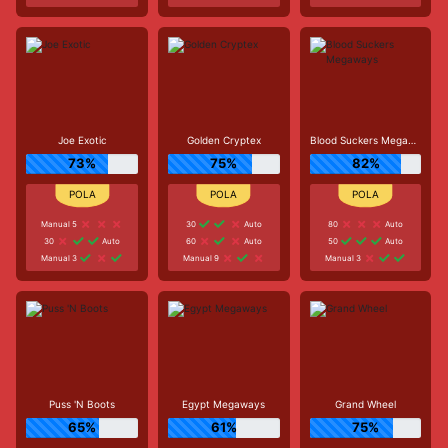
Joe Exotic
Golden Cryptex
Blood Suckers Megaways
73%
75%
82%
Manual 5
30
Auto
80
Auto
30
Auto
60
Auto
50
Auto
Manual 3
Manual 9
Manual 3
Puss 'N Boots
Egypt Megaways
Grand Wheel
65%
61%
75%