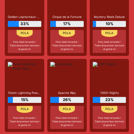
Golden Leprechaun Megaways
Cirque de la Fortune
Mystery Reels Deluxe
33%
17%
10%
Pola tidak tersedia !
Pola tidak tersedia !
Pola tidak tersedia !
Tidak disarankan bermain
Tidak disarankan bermain
Tidak disarankan bermain
di game ini
di game ini
di game ini
Totem Lightning Power Reels
Apache Way
10001 Nights
15%
26%
23%
Pola tidak tersedia !
Pola tidak tersedia !
Pola tidak tersedia !
Tidak disarankan bermain
Tidak disarankan bermain
Tidak disarankan bermain
di game ini
di game ini
di game ini