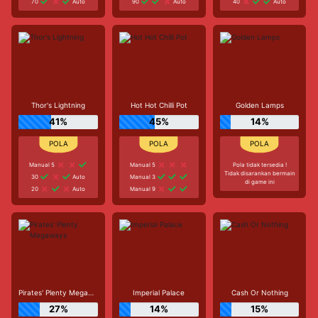
70
Auto
90
Auto
40
Auto
Thor's Lightning
Hot Hot Chilli Pot
Golden Lamps
41%
45%
14%
Manual 5
Manual 5
Pola tidak tersedia !
Tidak disarankan bermain
30
Auto
Manual 3
di game ini
20
Auto
Manual 9
Pirates' Plenty Megaways
Imperial Palace
Cash Or Nothing
27%
14%
15%