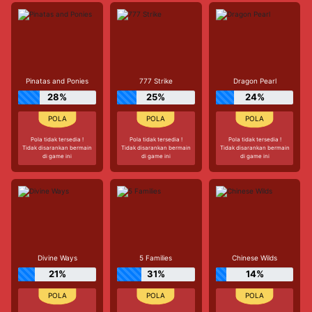
Pinatas and Ponies
777 Strike
Dragon Pearl
28%
25%
24%
Pola tidak tersedia !
Pola tidak tersedia !
Pola tidak tersedia !
Tidak disarankan bermain
Tidak disarankan bermain
Tidak disarankan bermain
di game ini
di game ini
di game ini
Divine Ways
5 Families
Chinese Wilds
21%
31%
14%