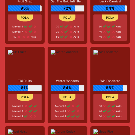
Fruit Snap
Get The Gold InfiniReels
Lucky Carnival
95%
72%
94%
Manual 3
70
Auto
90
Auto
Manual 7
20
Auto
40
Auto
40
Auto
50
Auto
40
Auto
Tiki Fruits
Winter Wonders
Win Escalator
61%
84%
88%
Manual 7
Manual 3
30
Auto
Manual 7
Manual 9
40
Auto
Manual 9
Manual 5
60
Auto