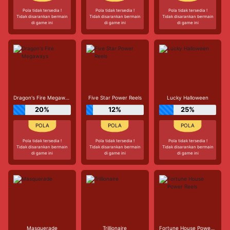
Pola tidak tersedia !
Pola tidak tersedia !
Pola tidak tersedia !
Tidak disarankan bermain
Tidak disarankan bermain
Tidak disarankan bermain
di game ini
di game ini
di game ini
Dragon's Fire Megaways
Five Star Power Reels
Lucky Halloween
20%
12%
25%
Pola tidak tersedia !
Pola tidak tersedia !
Pola tidak tersedia !
Tidak disarankan bermain
Tidak disarankan bermain
Tidak disarankan bermain
di game ini
di game ini
di game ini
Masquerade
Trillionaire
Fortune House Power Reels