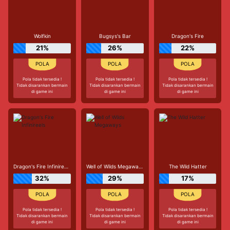
Wolfkin
Bugsys's Bar
Dragon's Fire
21%
26%
22%
Pola tidak tersedia !
Pola tidak tersedia !
Pola tidak tersedia !
Tidak disarankan bermain
Tidak disarankan bermain
Tidak disarankan bermain
di game ini
di game ini
di game ini
Dragon's Fire Infinireels
Well of Wilds Megaways
The Wild Hatter
32%
29%
17%
Pola tidak tersedia !
Pola tidak tersedia !
Pola tidak tersedia !
Tidak disarankan bermain
Tidak disarankan bermain
Tidak disarankan bermain
di game ini
di game ini
di game ini