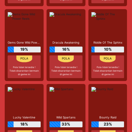
Gems Gone Wild Power Reels
Dracula Awakening
Riddle Of The Sphinx
19%
16%
10%
Pola tidak tersedia !
Pola tidak tersedia !
Pola tidak tersedia !
Tidak disarankan bermain
Tidak disarankan bermain
Tidak disarankan bermain
di game ini
di game ini
di game ini
Lucky Valentine
Wild Spartans
Bounty Raid
18%
33%
23%