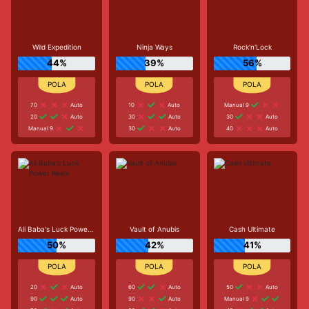
Wild Expedition
Ninja Ways
Rock'n'Lock
44%
39%
56%
70
Auto
10
Auto
Manual 9
20
Auto
30
Auto
30
Auto
Manual 9
30
Auto
40
Auto
Ali Baba's Luck Power Reels
Vault of Anubis
Cash Ultimate
50%
42%
41%
20
Auto
60
Auto
50
Auto
90
Auto
90
Auto
Manual 9