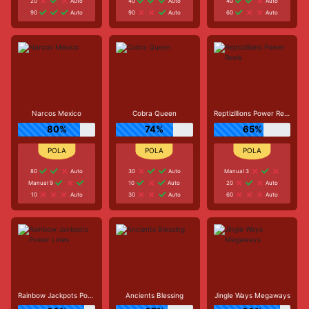
20
Auto
40
Auto
40
Auto
90
Auto
90
Auto
60
Auto
Narcos Mexico
Cobra Queen
Reptizillions Power Reels
80%
74%
65%
80
Auto
30
Auto
Manual 3
Manual 9
10
Auto
20
Auto
10
Auto
30
Auto
60
Auto
Rainbow Jackpots Power Lines
Ancients Blessing
Jingle Ways Megaways