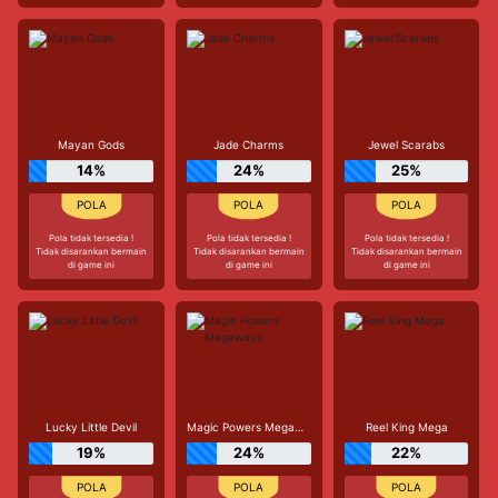
Mayan Gods
Jade Charms
Jewel Scarabs
14%
24%
25%
Pola tidak tersedia !
Pola tidak tersedia !
Pola tidak tersedia !
Tidak disarankan bermain
Tidak disarankan bermain
Tidak disarankan bermain
di game ini
di game ini
di game ini
Lucky Little Devil
Magic Powers Megaways
Reel King Mega
19%
24%
22%