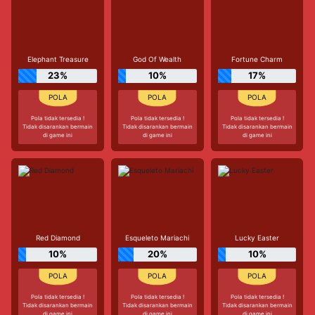
Elephant Treasure
God Of Wealth
Fortune Charm
23%
10%
17%
Pola tidak tersedia !
Pola tidak tersedia !
Pola tidak tersedia !
Tidak disarankan bermain
Tidak disarankan bermain
Tidak disarankan bermain
di game ini
di game ini
di game ini
Red Diamond
Esqueleto Mariachi
Lucky Easter
10%
20%
10%
Pola tidak tersedia !
Pola tidak tersedia !
Pola tidak tersedia !
Tidak disarankan bermain
Tidak disarankan bermain
Tidak disarankan bermain
di game ini
di game ini
di game ini