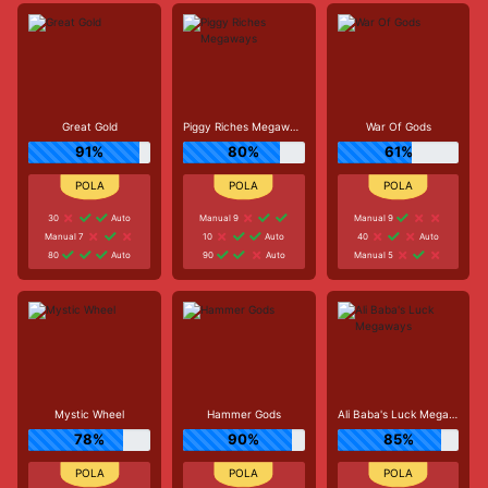
Great Gold
Piggy Riches Megaways
War Of Gods
91%
80%
61%
30
Auto
Manual 9
Manual 9
Manual 7
10
Auto
40
Auto
80
Auto
90
Auto
Manual 5
Mystic Wheel
Hammer Gods
Ali Baba's Luck Megaways
78%
90%
85%