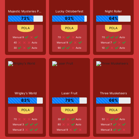
Majestic Mysteries Power Reel
Lucky Oktoberfest
Night Roller
73%
93%
64%
Manual 9
70
Auto
70
Auto
40
Auto
Manual 9
Manual 7
30
Auto
90
Auto
10
Auto
Wrigley's World
Laser Fruit
Three Musketeers
83%
79%
66%
70
Auto
30
Auto
50
Auto
Manual 3
80
Auto
Manual 7
Manual 3
Manual 9
Manual 3