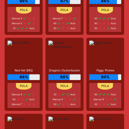
86%
67%
86%
Manual 5
Manual 7
60
Auto
Manual 5
90
Auto
80
Auto
10
Auto
60
Auto
90
Auto
Red Hot BBQ
Dragons Clusterbuster
Piggy Pirates
68%
66%
90%
Manual 5
30
Auto
60
Auto
60
Auto
Manual 5
Manual 9
Manual 7
50
Auto
30
Auto