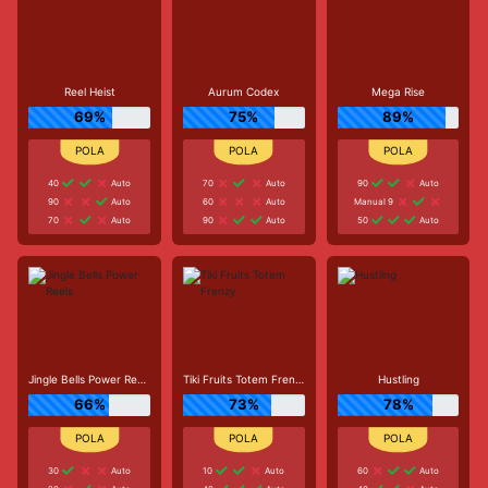
Reel Heist
Aurum Codex
Mega Rise
69%
75%
89%
40
Auto
70
Auto
90
Auto
90
Auto
60
Auto
Manual 9
70
Auto
90
Auto
50
Auto
Jingle Bells Power Reels
Tiki Fruits Totem Frenzy
Hustling
66%
73%
78%
30
Auto
10
Auto
60
Auto