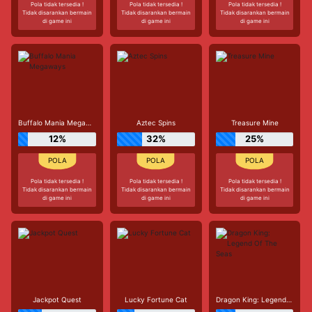
Pola tidak tersedia !
Pola tidak tersedia !
Pola tidak tersedia !
Tidak disarankan bermain
Tidak disarankan bermain
Tidak disarankan bermain
di game ini
di game ini
di game ini
Buffalo Mania Megaways
Aztec Spins
Treasure Mine
12%
32%
25%
Pola tidak tersedia !
Pola tidak tersedia !
Pola tidak tersedia !
Tidak disarankan bermain
Tidak disarankan bermain
Tidak disarankan bermain
di game ini
di game ini
di game ini
Jackpot Quest
Lucky Fortune Cat
Dragon King: Legend Of The Seas