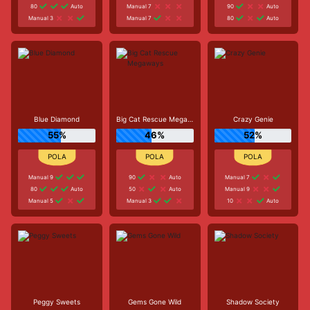
80
Auto
Manual 7
90
Auto
Manual 3
Manual 7
80
Auto
Blue Diamond
Big Cat Rescue Megaways
Crazy Genie
55%
46%
52%
Manual 9
90
Auto
Manual 7
80
Auto
50
Auto
Manual 9
Manual 5
Manual 3
10
Auto
Peggy Sweets
Gems Gone Wild
Shadow Society