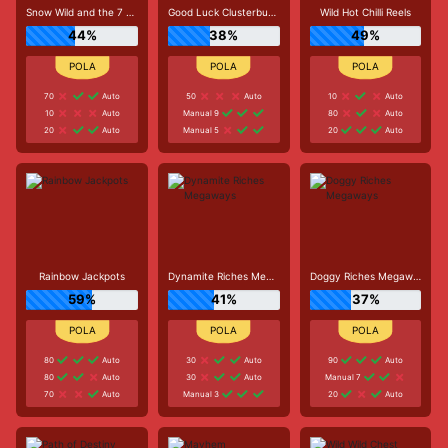
Snow Wild and the 7 Features
Good Luck Clusterbuster
Wild Hot Chilli Reels
44%
38%
49%
70
Auto
50
Auto
10
Auto
10
Auto
Manual 9
80
Auto
20
Auto
Manual 5
20
Auto
Rainbow Jackpots
Dynamite Riches Megaways
Doggy Riches Megaways
59%
41%
37%
80
Auto
30
Auto
90
Auto
80
Auto
30
Auto
Manual 7
70
Auto
Manual 3
20
Auto