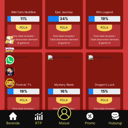
Wild Cats Multiline
Epic Journey
RA's Legend
11%
34%
19%
Pola tidak tersedia !
Pola tidak tersedia !
Pola tidak tersedia !
Tidak disarankan bermain
Tidak disarankan bermain
Tidak disarankan bermain
di game ini
di game ini
di game ini
Forever 7's
Mystery Reels
Dragon's Luck
19%
16%
15%
Pola tidak tersedia !
Pola tidak tersedia !
Pola tidak tersedia !
Tidak disarankan bermain
Tidak disarankan bermain
Tidak disarankan bermain
di game ini
di game ini
di game ini
Beranda
RTP
Masuk
Promo
Hubungi