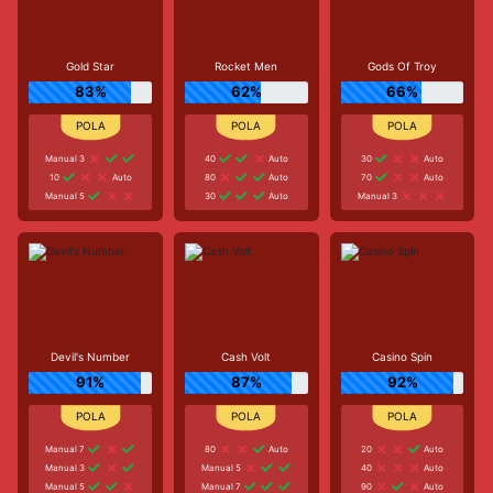
Gold Star
Rocket Men
Gods Of Troy
83%
62%
66%
Manual 3
40
Auto
30
Auto
10
Auto
80
Auto
70
Auto
Manual 5
30
Auto
Manual 3
Devil's Number
Cash Volt
Casino Spin
91%
87%
92%
Manual 7
80
Auto
20
Auto
Manual 3
Manual 5
40
Auto
Manual 5
Manual 7
90
Auto