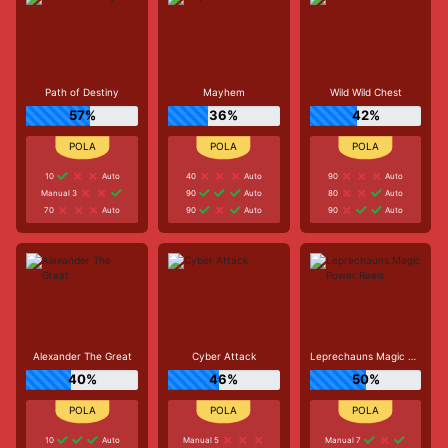
Path of Destiny
Mayhem
Wild Wild Chest
57%
36%
42%
10
Auto
40
Auto
90
Auto
Manual 3
90
Auto
80
Auto
70
Auto
90
Auto
90
Auto
Alexander The Great
Cyber Attack
Leprechauns Magic Power Reels
40%
46%
50%
10
Auto
Manual 5
Manual 7