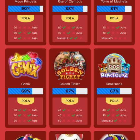
Moon Princess
Rise of Olympus
Tome of Madness
90%
88%
81%
20
Auto
60
Auto
30
Auto
90
Auto
90
Auto
40
Auto
40
Auto
Manual 9
Manual 5
Gemix
Golden Ticket
Reactoonz
69%
67%
67%
70
Auto
40
Auto
40
Auto
20
Auto
40
Auto
90
Auto
30
Auto
50
Auto
Manual 3