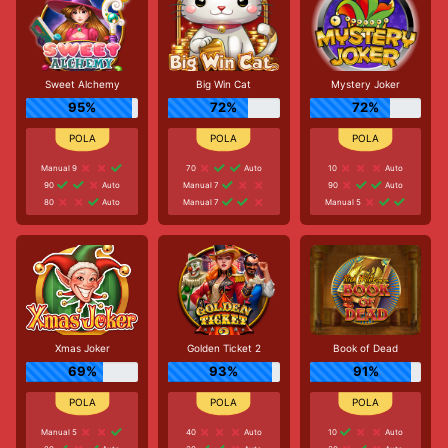
Sweet Alchemy
Big Win Cat
Mystery Joker
95%
72%
72%
Manual 9
70
Auto
10
Auto
90
Auto
Manual 7
90
Auto
80
Auto
Manual 7
Manual 5
Xmas Joker
Golden Ticket 2
Book of Dead
69%
93%
91%
Manual 5
40
Auto
10
Auto