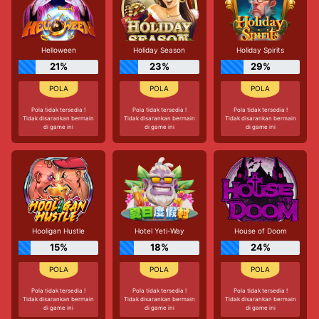
Helloween
Holiday Season
Holiday Spirits
21%
23%
29%
Pola tidak tersedia !
Pola tidak tersedia !
Pola tidak tersedia !
Tidak disarankan bermain
Tidak disarankan bermain
Tidak disarankan bermain
di game ini
di game ini
di game ini
Hooligan Hustle
Hotel Yeti-Way
House of Doom
15%
18%
24%
Pola tidak tersedia !
Pola tidak tersedia !
Pola tidak tersedia !
Tidak disarankan bermain
Tidak disarankan bermain
Tidak disarankan bermain
di game ini
di game ini
di game ini