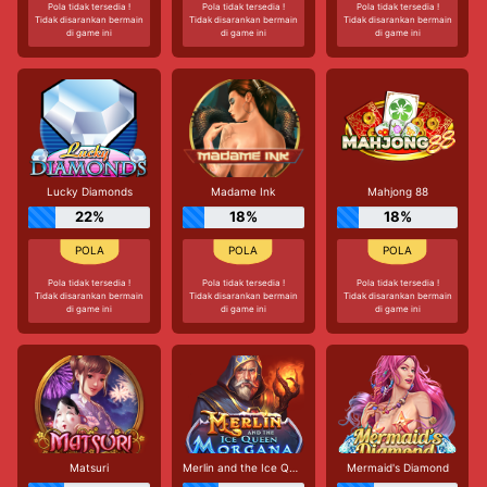
Pola tidak tersedia !
Pola tidak tersedia !
Pola tidak tersedia !
Tidak disarankan bermain
Tidak disarankan bermain
Tidak disarankan bermain
di game ini
di game ini
di game ini
Lucky Diamonds
Madame Ink
Mahjong 88
22%
18%
18%
Pola tidak tersedia !
Pola tidak tersedia !
Pola tidak tersedia !
Tidak disarankan bermain
Tidak disarankan bermain
Tidak disarankan bermain
di game ini
di game ini
di game ini
Matsuri
Merlin and the Ice Queen Morgana
Mermaid's Diamond