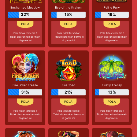
Enchanted Meadow
Eye of the Kraken
Feline Fury
32%
15%
19%
Pola tidak tersedia !
Pola tidak tersedia !
Pola tidak tersedia !
Tidak disarankan bermain
Tidak disarankan bermain
Tidak disarankan bermain
di game ini
di game ini
di game ini
Fire Joker Freeze
Fire Toad
Firefly Frenzy
31%
21%
13%
Pola tidak tersedia !
Pola tidak tersedia !
Pola tidak tersedia !
Tidak disarankan bermain
Tidak disarankan bermain
Tidak disarankan bermain
di game ini
di game ini
di game ini