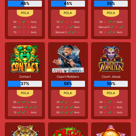
48%
45%
55%
50
Auto
70
Auto
90
Auto
80
Auto
60
Auto
Manual 5
70
Auto
Manual 3
90
Auto
Contact
Cops'n'Robbers
Count Jokula
37%
59%
50%
80
Auto
20
Auto
80
Auto
Manual 5
80
Auto
80
Auto
10
Auto
80
Auto
30
Auto