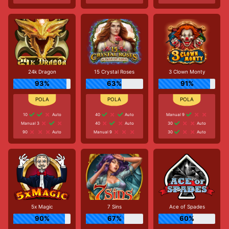
24k Dragon
15 Crystal Roses
3 Clown Monty
93%
63%
91%
10
Auto
40
Auto
Manual 9
Manual 3
40
Auto
30
Auto
90
Auto
Manual 9
30
Auto
5x Magic
7 Sins
Ace of Spades
90%
67%
60%