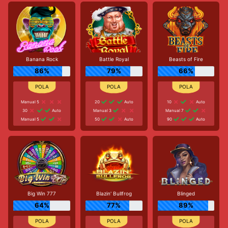
Banana Rock
Battle Royal
Beasts of Fire
86%
79%
66%
Manual 5
20
Auto
10
Auto
30
Auto
Manual 3
Manual 7
Manual 5
50
Auto
90
Auto
Big Win 777
Blazin' Bullfrog
Blinged
64%
77%
89%