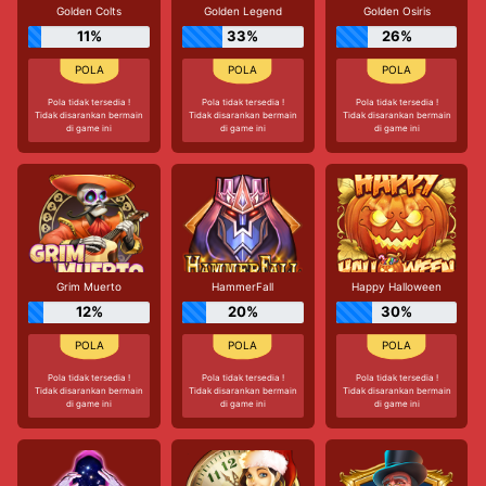
Golden Colts
Golden Legend
Golden Osiris
11%
33%
26%
Pola tidak tersedia !
Pola tidak tersedia !
Pola tidak tersedia !
Tidak disarankan bermain
Tidak disarankan bermain
Tidak disarankan bermain
di game ini
di game ini
di game ini
Grim Muerto
HammerFall
Happy Halloween
12%
20%
30%
Pola tidak tersedia !
Pola tidak tersedia !
Pola tidak tersedia !
Tidak disarankan bermain
Tidak disarankan bermain
Tidak disarankan bermain
di game ini
di game ini
di game ini