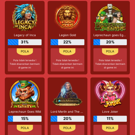
Legacy of Inca
Legion Gold
Leprechaun goes Egypt
31%
22%
20%
Pola tidak tersedia !
Pola tidak tersedia !
Pola tidak tersedia !
Tidak disarankan bermain
Tidak disarankan bermain
Tidak disarankan bermain
di game ini
di game ini
di game ini
Leprechaun Goes Wild
Lord Merlin and The Lady of The Lake
Love Joker
15%
20%
11%