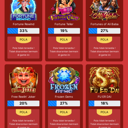
Fortune Rewind
Fortune Teller
Fortunes of Ali Baba
33%
19%
27%
Pola tidak tersedia !
Pola tidak tersedia !
Pola tidak tersedia !
Tidak disarankan bermain
Tidak disarankan bermain
Tidak disarankan bermain
di game ini
di game ini
di game ini
Free Reelin' Joker
Frozen Gems
FU ER DAI
20%
27%
18%
Pola tidak tersedia !
Pola tidak tersedia !
Pola tidak tersedia !
Tidak disarankan bermain
Tidak disarankan bermain
Tidak disarankan bermain
di game ini
di game ini
di game ini