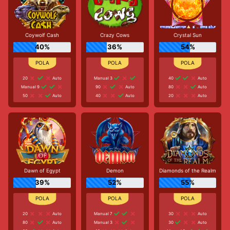
Coywolf Cash
Crazy Cows
Crystal Sun
40%
36%
54%
20
Auto
Manual 3
40
Auto
Manual 9
90
Auto
80
Auto
50
Auto
40
Auto
20
Auto
Dawn of Egypt
Demon
Diamonds of the Realm
39%
52%
55%
20
Auto
Manual 7
30
Auto
80
Auto
Manual 3
30
Auto