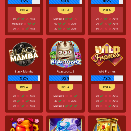
75%
93%
86%
80
Auto
Manual 3
20
Auto
Manual 9
60
Auto
20
Auto
90
Auto
20
Auto
80
Auto
Black Mamba
Reactoonz 2
Wild Frames
92%
62%
72%
20
Auto
Manual 9
20
Auto
30
Auto
40
Auto
30
Auto
30
Auto
Manual 3
50
Auto