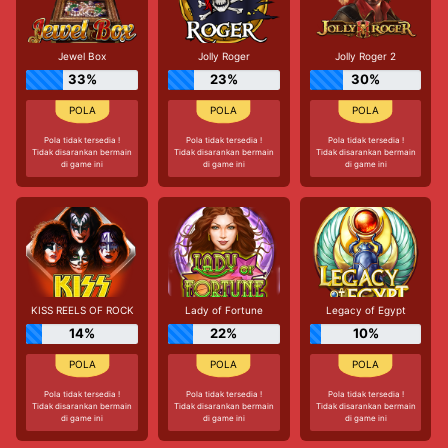
Jewel Box
Jolly Roger
Jolly Roger 2
33%
23%
30%
Pola tidak tersedia !
Pola tidak tersedia !
Pola tidak tersedia !
Tidak disarankan bermain
Tidak disarankan bermain
Tidak disarankan bermain
di game ini
di game ini
di game ini
KISS REELS OF ROCK
Lady of Fortune
Legacy of Egypt
14%
22%
10%
Pola tidak tersedia !
Pola tidak tersedia !
Pola tidak tersedia !
Tidak disarankan bermain
Tidak disarankan bermain
Tidak disarankan bermain
di game ini
di game ini
di game ini