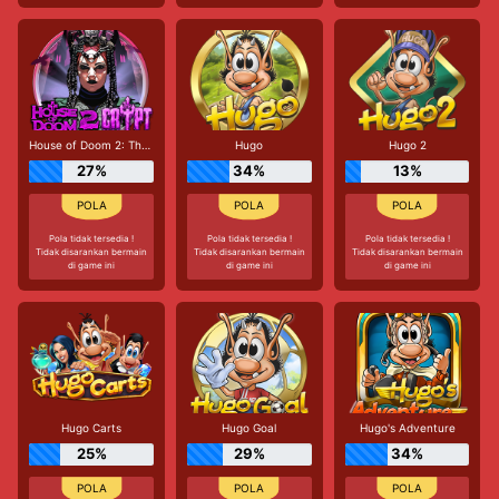
House of Doom 2: The Crypt
Hugo
Hugo 2
27%
34%
13%
Pola tidak tersedia !
Pola tidak tersedia !
Pola tidak tersedia !
Tidak disarankan bermain
Tidak disarankan bermain
Tidak disarankan bermain
di game ini
di game ini
di game ini
Hugo Carts
Hugo Goal
Hugo's Adventure
25%
29%
34%