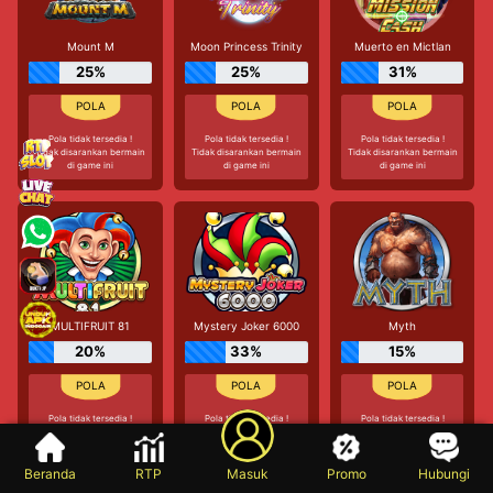
Mount M
Moon Princess Trinity
Muerto en Mictlan
25%
25%
31%
Pola tidak tersedia !
Pola tidak tersedia !
Pola tidak tersedia !
Tidak disarankan bermain
Tidak disarankan bermain
Tidak disarankan bermain
di game ini
di game ini
di game ini
MULTIFRUIT 81
Mystery Joker 6000
Myth
20%
33%
15%
Pola tidak tersedia !
Pola tidak tersedia !
Pola tidak tersedia !
Tidak disarankan bermain
Tidak disarankan bermain
Tidak disarankan bermain
di game ini
di game ini
di game ini
Beranda
RTP
Masuk
Promo
Hubungi