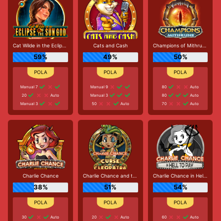
Cat Wilde in the Eclipse of the Sun God
Cats and Cash
Champions of Mithrune
59%
49%
50%
Manual 7
Manual 9
80
Auto
20
Auto
Manual 3
80
Auto
Manual 3
50
Auto
70
Auto
Charlie Chance
Charlie Chance and the Curse of Cleopatra
Charlie Chance in Hell to Pay
38%
51%
54%
30
Auto
20
Auto
60
Auto