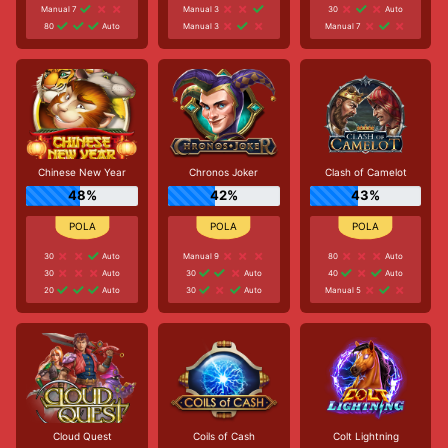
Manual 7
Manual 3
30
Auto
80
Auto
Manual 3
Manual 7
Chinese New Year
Chronos Joker
Clash of Camelot
48%
42%
43%
30
Auto
Manual 9
80
Auto
30
Auto
30
Auto
40
Auto
20
Auto
30
Auto
Manual 5
Cloud Quest
Coils of Cash
Colt Lightning