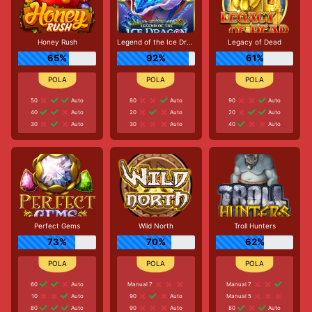
Honey Rush
Legend of the Ice Dragon
Legacy of Dead
65%
92%
61%
50
Auto
80
Auto
90
Auto
40
Auto
20
Auto
20
Auto
30
Auto
30
Auto
40
Auto
Perfect Gems
Wild North
Troll Hunters
73%
70%
62%
60
Auto
Manual 7
Manual 7
10
Auto
90
Auto
Manual 5
80
Auto
90
Auto
80
Auto