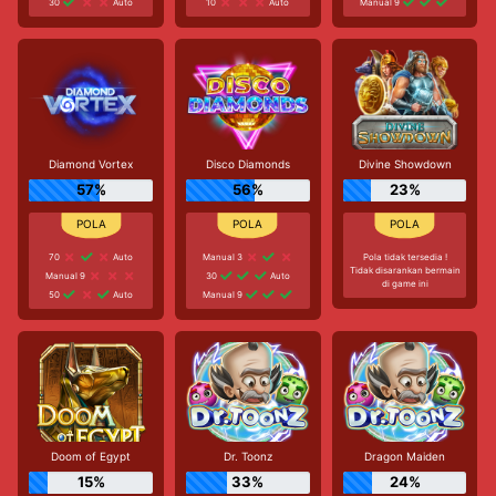
30
Auto
10
Auto
Manual 9
Diamond Vortex
Disco Diamonds
Divine Showdown
57%
56%
23%
70
Auto
Manual 3
Pola tidak tersedia !
Tidak disarankan bermain
Manual 9
30
Auto
di game ini
50
Auto
Manual 9
Doom of Egypt
Dr. Toonz
Dragon Maiden
15%
33%
24%