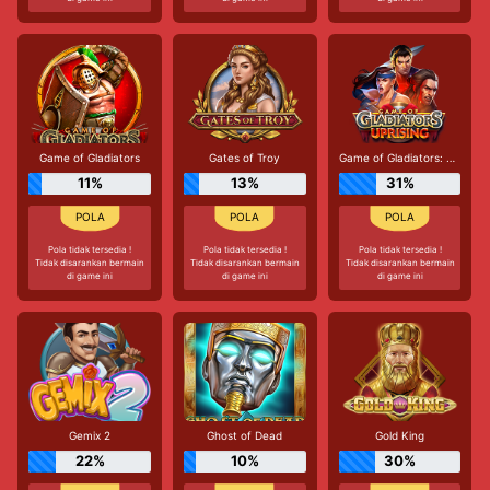
Game of Gladiators
Gates of Troy
Game of Gladiators: Uprising
11%
13%
31%
Pola tidak tersedia !
Pola tidak tersedia !
Pola tidak tersedia !
Tidak disarankan bermain
Tidak disarankan bermain
Tidak disarankan bermain
di game ini
di game ini
di game ini
Gemix 2
Ghost of Dead
Gold King
22%
10%
30%