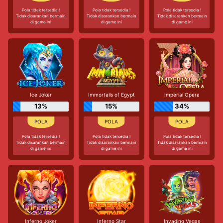
Pola tidak tersedia !
Pola tidak tersedia !
Pola tidak tersedia !
Tidak disarankan bermain
Tidak disarankan bermain
Tidak disarankan bermain
di game ini
di game ini
di game ini
Ice Joker
Immortails of Egypt
Imperial Opera
13%
15%
34%
Pola tidak tersedia !
Pola tidak tersedia !
Pola tidak tersedia !
Tidak disarankan bermain
Tidak disarankan bermain
Tidak disarankan bermain
di game ini
di game ini
di game ini
Inferno Joker
Inferno Star
Invading Vegas