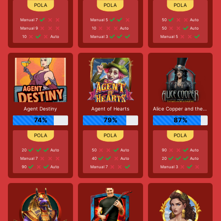
Manual 7
Manual 5
50
Auto
Manual 9
10
Auto
50
Auto
10
Auto
Manual 3
Manual 5
Agent Destiny
Agent of Hearts
Alice Copper and the Tome of Madness
74%
79%
87%
20
Auto
50
Auto
90
Auto
Manual 7
40
Auto
20
Auto
90
Auto
Manual 7
Manual 3