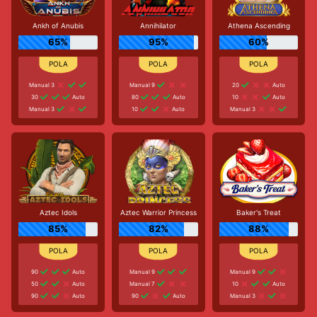
Ankh of Anubis
Annihilator
Athena Ascending
65%
95%
60%
Manual 3
Manual 9
20
Auto
30
Auto
80
Auto
10
Auto
Manual 3
10
Auto
Manual 3
Aztec Idols
Aztec Warrior Princess
Baker's Treat
85%
82%
88%
90
Auto
Manual 9
Manual 9
50
Auto
Manual 7
10
Auto
90
Auto
90
Auto
Manual 3