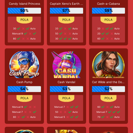
Candy Island Princess
Captain Xeno's Earth Adventure
Cash-a-Cabana
50%
57%
59%
30
Auto
20
Auto
20
Auto
Manual 9
50
Auto
20
Auto
80
Auto
30
Auto
60
Auto
Cash Pump
Cash Vandal
Cat Wilde and the Doom of Dead
54%
53%
52%
Manual 9
Manual 7
60
Auto
Manual 7
50
Auto
Manual 7
80
Auto
Manual 5
70
Auto