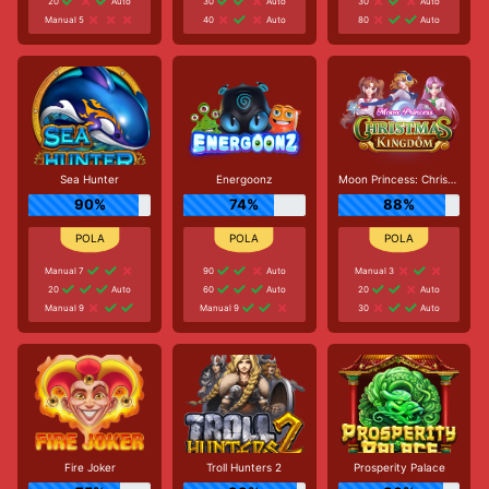
20
Auto
30
Auto
30
Auto
Manual 5
40
Auto
80
Auto
Sea Hunter
Energoonz
Moon Princess: Christmas Kingdom
90%
74%
88%
Manual 7
90
Auto
Manual 3
20
Auto
60
Auto
20
Auto
Manual 9
Manual 9
30
Auto
Fire Joker
Troll Hunters 2
Prosperity Palace