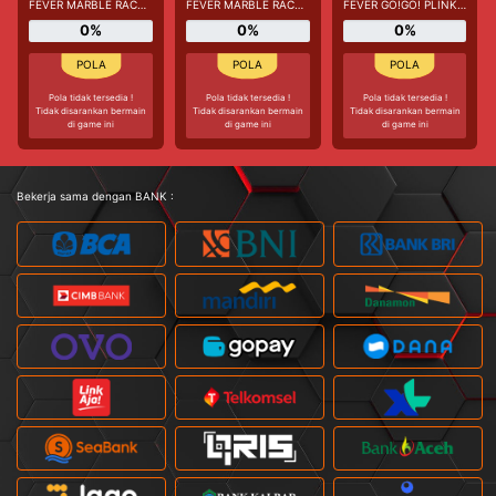
FEVER MARBLE RACE BATTLE VICTORY
FEVER MARBLE RACE CLASSIC 6
FEVER GO!GO! PLINKO VICTORY
0%
0%
0%
Pola tidak tersedia !
Pola tidak tersedia !
Pola tidak tersedia !
Tidak disarankan bermain
Tidak disarankan bermain
Tidak disarankan bermain
di game ini
di game ini
di game ini
Bekerja sama dengan BANK :